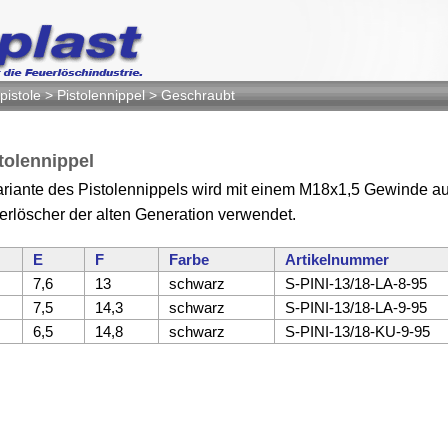
pistole
>
Pistolennippel
>
Geschraubt
tolennippel
riante des Pistolennippels wird mit einem M18x1,5 Gewinde a
euerlöscher der alten Generation verwendet.
E
F
Farbe
Artikelnummer
7,6
13
schwarz
S-PINI-13/18-LA-8-95
7,5
14,3
schwarz
S-PINI-13/18-LA-9-95
6,5
14,8
schwarz
S-PINI-13/18-KU-9-95