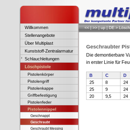
Willkommen
<<
|
>>
|
up
|
DE
>
Lösch
Stellenangebote
Über Multiplast
Geschraubter Pis
Kunststoff-Zentralarmatur
Die demontierbare Va
Schlauchleitungen
in erster Linie für F
Löschpistole
Pistolenkörper
B
C
D
Pistolengriff
25
8
24
Pistolenkappe
25
9
24
Griffbefestigung
20
9,5
24
Pistolenfeder
Pistolennippel
Geschnappt
Geschraubt
Geschraubt Messing