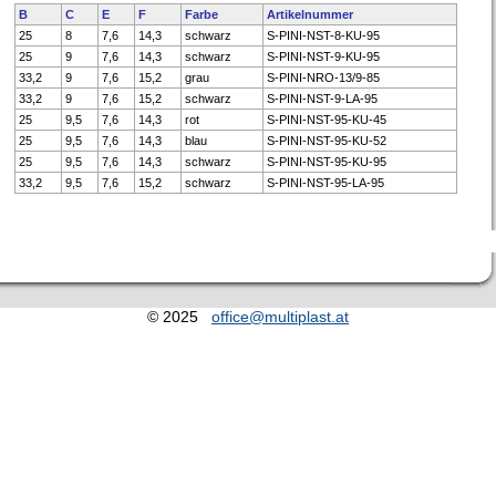
B
C
E
F
Farbe
Artikelnummer
25
8
7,6
14,3
schwarz
S-PINI-NST-8-KU-95
25
9
7,6
14,3
schwarz
S-PINI-NST-9-KU-95
33,2
9
7,6
15,2
grau
S-PINI-NRO-13/9-85
33,2
9
7,6
15,2
schwarz
S-PINI-NST-9-LA-95
25
9,5
7,6
14,3
rot
S-PINI-NST-95-KU-45
25
9,5
7,6
14,3
blau
S-PINI-NST-95-KU-52
25
9,5
7,6
14,3
schwarz
S-PINI-NST-95-KU-95
33,2
9,5
7,6
15,2
schwarz
S-PINI-NST-95-LA-95
© 2025
office@multiplast.at